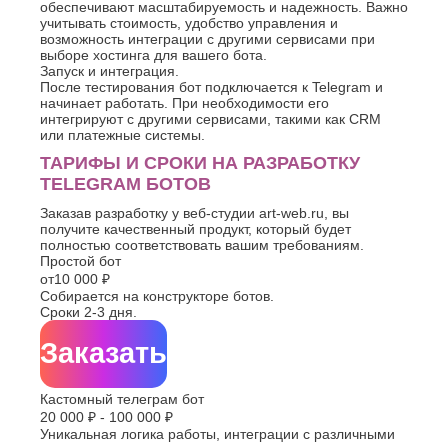
обеспечивают масштабируемость и надежность. Важно
Хасавюрт
Липецк
учитывать стоимость, удобство управления и
Химки
Люберцы
возможность интеграции с другими сервисами при
Ч
выборе хостинга для вашего бота.
М
Запуск и интеграция.
Чебоксары
После тестирования бот подключается к Telegram и
Магнитогорск
начинает работать. При необходимости его
Челябинск
Майкоп
интегрируют с другими сервисами, такими как CRM
Череповец
Махачкала
или платежные системы.
Черкесск
Миасс
ТАРИФЫ И СРОКИ НА РАЗРАБОТКУ
Москва
Ш
TELEGRAM БОТОВ
Мурманск
Шахты
Муром
Заказав разработку у веб-студии art-web.ru, вы
получите качественный продукт, который будет
Мытищи
Э
полностью соответствовать вашим требованиям.
Н
Простой бот
Электросталь
от
10 000 ₽
Энгельс
Набережные
Собирается на конструкторе ботов.
Челны
Я
Сроки 2-3 дня.
Нальчик
Ялта
Невинномысск
Заказать
Ярославль
Нефтекамск
Кастомный телеграм бот
20 000 ₽ - 100 000 ₽
Уникальная логика работы, интеграции с различными