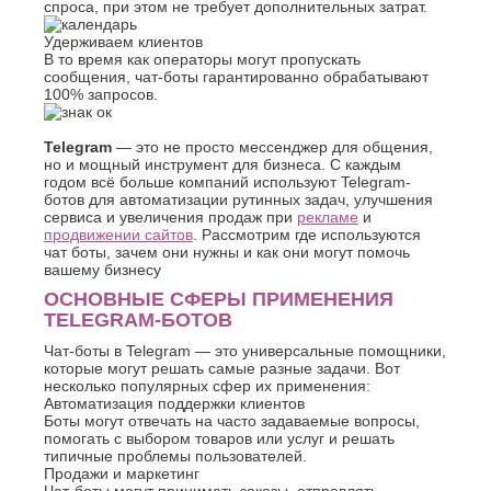
спроса, при этом не требует дополнительных затрат.
О
Березники
Благовещенск
Удерживаем клиентов
Обнинск
В то время как операторы могут пропускать
Брянск
Одинцово
сообщения, чат-боты гарантированно обрабатывают
Октябрьский
В
100% запросов.
Омск
Великий
Орел
Новгород
Telegram
— это не просто мессенджер для общения,
Оренбург
но и мощный инструмент для бизнеса. С каждым
Владикавказ
Орехово-
годом всё больше компаний используют Telegram-
Владимир
Зуево
ботов для автоматизации рутинных задач, улучшения
Волгоград
сервиса и увеличения продаж при
Орск
рекламе
и
Волгодонск
продвижении сайтов
. Рассмотрим где используются
П
чат боты, зачем они нужны и как они могут помочь
Волжск
вашему бизнесу
Волжский
Пенза
ОСНОВНЫЕ СФЕРЫ ПРИМЕНЕНИЯ
Вологда
Первоуральск
TELEGRAM-БОТОВ
Воронеж
Пермь
Петрозаводск
Г
Чат-боты в Telegram — это универсальные помощники,
которые могут решать самые разные задачи. Вот
Подольск
Геленджик
несколько популярных сфер их применения:
Псков
Автоматизация поддержки клиентов
Грозный
Пушкино
Боты могут отвечать на часто задаваемые вопросы,
Пятигорск
Д
помогать с выбором товаров или услуг и решать
типичные проблемы пользователей.
Р
Дербент
Продажи и маркетинг