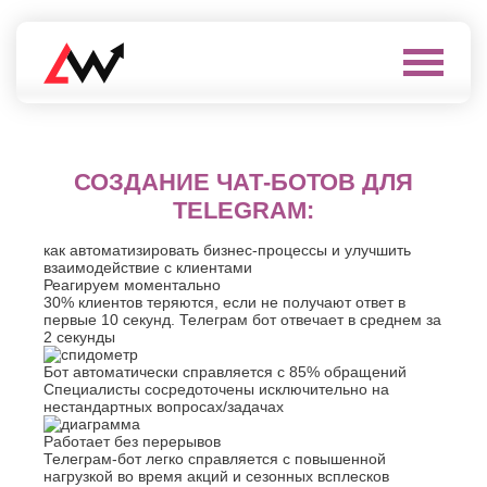
Выберите
город
Нефтеюганск
А
Нижневартовск
СОЗДАНИЕ ЧАТ-БОТОВ ДЛЯ
Нижнекамск
Алушта
TELEGRAM:
Нижний
Альметьевск
Новгород
Анапа
как автоматизировать бизнес-процессы и улучшить
Нижний
Арзамас
взаимодействие с клиентами
Тагил
Реагируем моментально
Армавир
Новокуйбышевск
30% клиентов теряются, если не получают ответ в
Архангельск
первые 10 секунд. Телеграм бот отвечает в среднем за
Новомосковск
Астрахань
2 секунды
Новороссийск
Б
Новочебоксарск
Бот автоматически справляется с 85% обращений
Новочеркасск
Специалисты сосредоточены исключительно на
Балаково
нестандартных вопросах/задачах
Новошахтинск
Балашиха
Новый
Батайск
Работает без перерывов
Уренгой
Телеграм-бот легко справляется с повышенной
Бахчисарай
Ноябрьск
нагрузкой во время акций и сезонных всплесков
Белгород