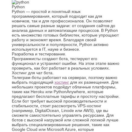
К
Стерлитамак
Python
Python — простой и понятный язык
Судак
Казань
программирования, который подходит как для
Сургут
Калининград
новичков, так и для профессионалов. Он позволяет
Сызрань
Калуга
решать самые разные задачи: от создания сайтов до
Сыктывкар
анализа данных и автоматизации процессов. В Python
Каменск-
есть множество готовых библиотек, которые упрощают
Уральский
Т
работу и экономят время. Благодаря своей
Камышин
универсальности и популярности, Python активно
Таганрог
Каспийск
используется в IT, науке и бизнесе.
Тамбов
Кемерово
Разработка и тестирование.
Тверь
Программисты создают бота, тестируют его
Керчь
функционал и устраняют ошибки. На этом этапе важно
Тольятти
Киров
проверить, как бот работает в реальных условиях.
Тула
Кисловодск
Хостинг для чат бота.
Тюмень
Ковров
Телеграм-боты работают на серверах, поэтому важно
выбрать подходящий
хостинг
для их размещения. Для
Коломна
У
небольших проектов подойдут облачные платформы,
Копейск
такие как Heroku или PythonAnywhere, которые
Ульяновск
Кострома
предлагают бесплатные тарифы и простоту настройки.
Уфа
Красногорск
Если бот требует высокой производительности и
стабильности, стоит рассмотреть VPS-хостинг
Краснодар
Ф
(например, DigitalOcean, Linode или AWS), где вы
Курган
сможете самостоятельно управлять ресурсами. Для
Феодосия
Курск
ботов с высокой нагрузкой или сложной логикой лучше
выбрать специализированные решения, такие как
Х
Л
Google Cloud или Microsoft Azure, которые