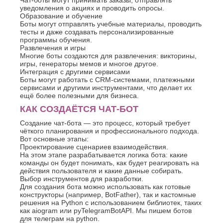
Чат-боты могут принимать заказы, отправлять
Джанкой
Ростов-
уведомления о акциях и проводить опросы.
Дзержинск
на-
Образование и обучение
Дону
Димитровград
Боты могут отправлять учебные материалы, проводить
Рыбинск
тесты и даже создавать персонализированные
Е
программы обучения.
Рязань
Развлечения и игры
Евпатория
С
Многие боты создаются для развлечения: викторины,
Екатеринбург
игры, генераторы мемов и многое другое.
Салават
Елец
Интеграция с другими сервисами
Самара
Боты могут работать с CRM-системами, платежными
Ессентуки
сервисами и другими инструментами, что делает их
Санкт-
Ж
ещё более полезными для бизнеса.
Петербург
Саранск
КАК СОЗДАЁТСЯ ЧАТ-БОТ
Жуковский
Сарапул
З
Создание чат-бота — это процесс, который требует
Саратов
чёткого планирования и профессионального подхода.
Севастополь
Златоуст
Вот основные этапы:
Проектирование сценариев взаимодействия.
Сергиев
И
На этом этапе разрабатывается логика бота: какие
Посад
команды он будет понимать, как будет реагировать на
Серпухов
Иваново
действия пользователя и какие данные собирать.
Симферополь
Ижевск
Выбор инструментов для разработки.
Смоленск
Для создания бота можно использовать как готовые
Й
конструкторы (например, BotFather), так и кастомные
Сочи
решения на Python с использованием библиотек, таких
Ставрополь
Йошкар-
как aiogram или pyTelegramBotAPI. Мы пишем ботов
Старый
Ола
для телеграм на python.
Оскол