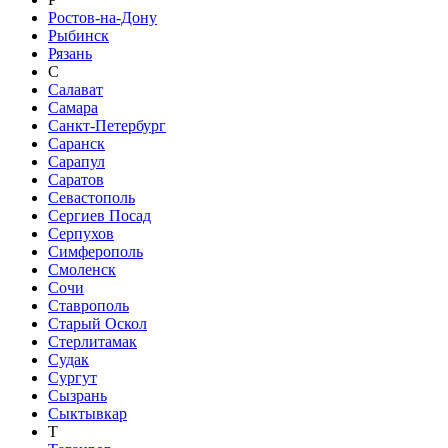
Ростов-на-Дону
Рыбинск
Рязань
С
Салават
Самара
Санкт-Петербург
Саранск
Сарапул
Саратов
Севастополь
Сергиев Посад
Серпухов
Симферополь
Смоленск
Сочи
Ставрополь
Старый Оскол
Стерлитамак
Судак
Сургут
Сызрань
Сыктывкар
Т