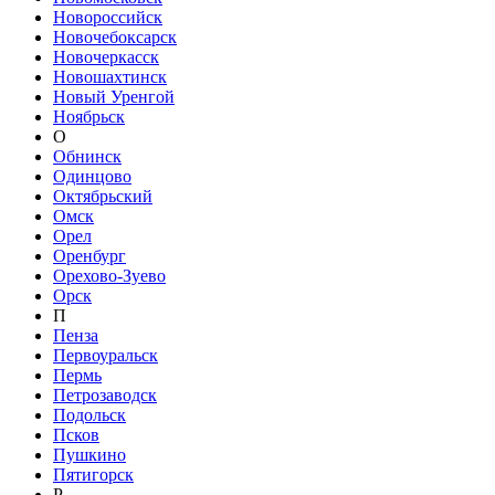
Новороссийск
Новочебоксарск
Новочеркасск
Новошахтинск
Новый Уренгой
Ноябрьск
О
Обнинск
Одинцово
Октябрьский
Омск
Орел
Оренбург
Орехово-Зуево
Орск
П
Пенза
Первоуральск
Пермь
Петрозаводск
Подольск
Псков
Пушкино
Пятигорск
Р