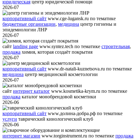
юридическая
центр юридической помощи
2026-07
корпоративный сайт
www.cge-lugansk.ru
по тематике
бюджетные организации
,
медицина
центр гигиены и
эпидемиологии ЛНР
2026-07
сайт
landing page
www.syntez.tech
по тематике
строительная
,
продажа
химия, которая создаёт покрытия
2026-07
корпоративный сайт
www.dr-natali-kuznetsova.ru
по тематике
медицина
центр медицинской косметологии
2026-07
сайт
интернет каталог
www.kosmetika-krym.ru
по тематике
продажа
каталог монобрендовой косметики
2026-06
корпоративный сайт
www.долина-добра.рф
по тематике
услуги
таврический кинологический клуб
2026-06
интернет магазин
www.torginstrument.ru
по тематике
продажа