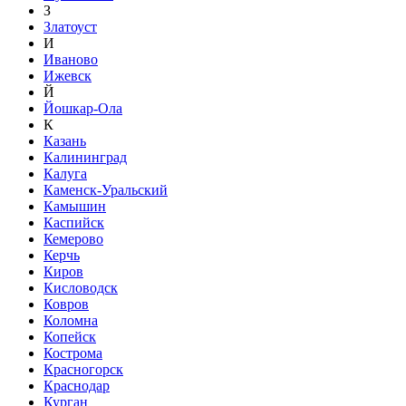
З
Златоуст
И
Иваново
Ижевск
Й
Йошкар-Ола
К
Казань
Калининград
Калуга
Каменск-Уральский
Камышин
Каспийск
Кемерово
Керчь
Киров
Кисловодск
Ковров
Коломна
Копейск
Кострома
Красногорск
Краснодар
Курган