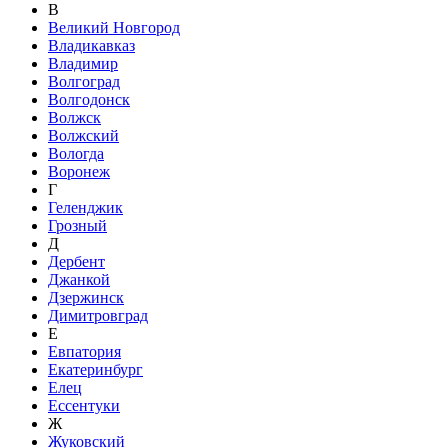
В
Великий Новгород
Владикавказ
Владимир
Волгоград
Волгодонск
Волжск
Волжский
Вологда
Воронеж
Г
Геленджик
Грозный
Д
Дербент
Джанкой
Дзержинск
Димитровград
Е
Евпатория
Екатеринбург
Елец
Ессентуки
Ж
Жуковский