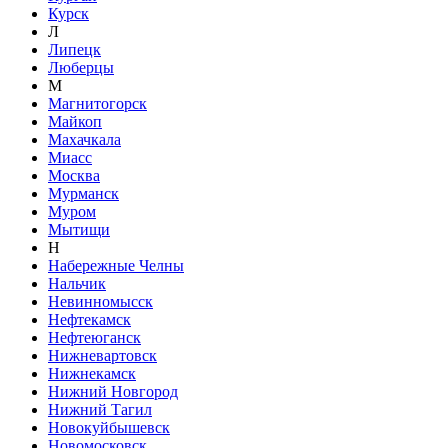
Курск
Л
Липецк
Люберцы
М
Магнитогорск
Майкоп
Махачкала
Миасс
Москва
Мурманск
Муром
Мытищи
Н
Набережные Челны
Нальчик
Невинномысск
Нефтекамск
Нефтеюганск
Нижневартовск
Нижнекамск
Нижний Новгород
Нижний Тагил
Новокуйбышевск
Новомосковск