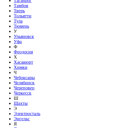
Таганрог
Тамбов
Тверь
Тольятти
Тула
Тюмень
У
Ульяновск
Уфа
Ф
Феодосия
Х
Хасавюрт
Химки
Ч
Чебоксары
Челябинск
Череповец
Черкесск
Ш
Шахты
Э
Электросталь
Энгельс
Я