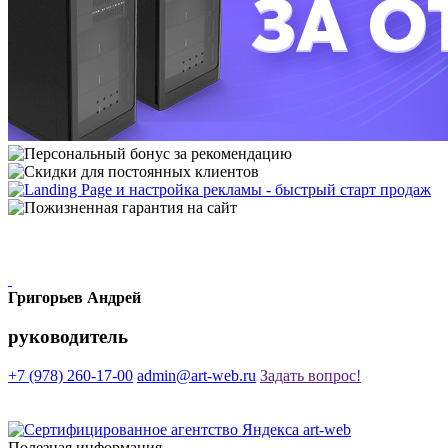
Григорьев Андрей
руководитель
+7 (978)
260-17-00
admin@art-web.ru
Задать вопрос!
Полезная информация