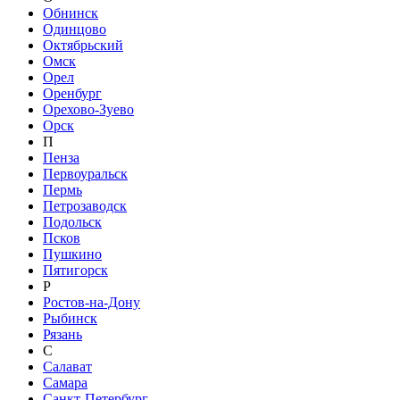
Обнинск
Одинцово
Октябрьский
Омск
Орел
Оренбург
Орехово-Зуево
Орск
П
Пенза
Первоуральск
Пермь
Петрозаводск
Подольск
Псков
Пушкино
Пятигорск
Р
Ростов-на-Дону
Рыбинск
Рязань
С
Салават
Самара
Санкт-Петербург