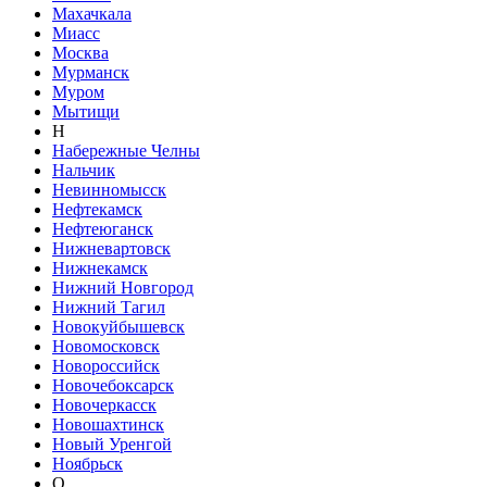
Махачкала
Миасс
Москва
Мурманск
Муром
Мытищи
Н
Набережные Челны
Нальчик
Невинномысск
Нефтекамск
Нефтеюганск
Нижневартовск
Нижнекамск
Нижний Новгород
Нижний Тагил
Новокуйбышевск
Новомосковск
Новороссийск
Новочебоксарск
Новочеркасск
Новошахтинск
Новый Уренгой
Ноябрьск
О