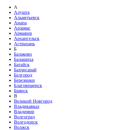
А
Алушта
Альметьевск
Анапа
Арзамас
Армавир
Архангельск
Астрахань
Б
Балаково
Балашиха
Батайск
Бахчисарай
Белгород
Березники
Благовещенск
Брянск
В
Великий Новгород
Владикавказ
Владимир
Волгоград
Волгодонск
Волжск