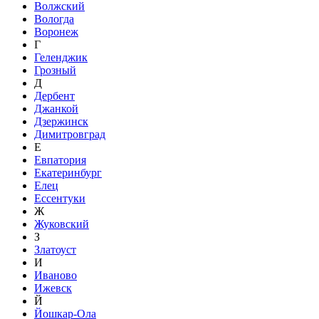
Волжский
Вологда
Воронеж
Г
Геленджик
Грозный
Д
Дербент
Джанкой
Дзержинск
Димитровград
Е
Евпатория
Екатеринбург
Елец
Ессентуки
Ж
Жуковский
З
Златоуст
И
Иваново
Ижевск
Й
Йошкар-Ола