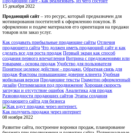
Продающий сайт - как реализовать, из чего состоит
15 декабря 2022
Продающий сайт
– это ресурс, который предназначен для
мотивирования посетителей к оформлению покупок. В
оформлении и подаче материалов его ориентация на продажи
товаров или заказ услуг.
Как создавать прибыльные продающие сайты
Отличия
продающего сайта
Что должен иметь продающий сайт и как
сделать все для роста продаж
Первый экран как способ
создания первого впечатления
Витрина с предложениями или
товарами - основа продаж
Удобство для пользователя
Понятное целевое действие - продажи.
Обратная связь для
продаж
Факторы повышающие доверие клиента
Удобная
мобильная версия
Продающие тексты
Грамотно оформленный
дизайн
Оптимизация под продвижение
Хорошая скорость
загрузки и отсутствие ошибок
Аналитика для продаж
Разновидности продающих сайтов
Этапы создания
продающего сайта для бизнеса
Как получить продажи через интернет
08 ноября 2022
Развитие сайта, построение воронки продаж, планирование
бюджета при продвижении и развитии сайта. Потенциальные