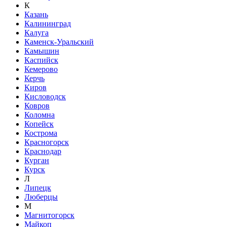
К
Казань
Калининград
Калуга
Каменск-Уральский
Камышин
Каспийск
Кемерово
Керчь
Киров
Кисловодск
Ковров
Коломна
Копейск
Кострома
Красногорск
Краснодар
Курган
Курск
Л
Липецк
Люберцы
М
Магнитогорск
Майкоп