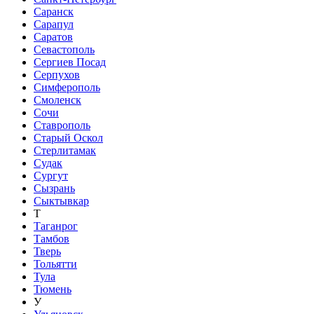
Саранск
Сарапул
Саратов
Севастополь
Сергиев Посад
Серпухов
Симферополь
Смоленск
Сочи
Ставрополь
Старый Оскол
Стерлитамак
Судак
Сургут
Сызрань
Сыктывкар
Т
Таганрог
Тамбов
Тверь
Тольятти
Тула
Тюмень
У