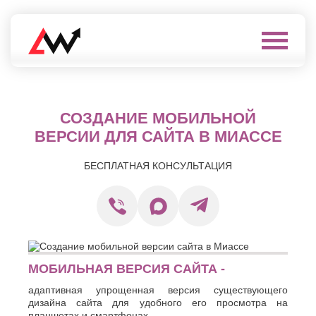
Выберите
город
Нефтеюганск
А
СОЗДАНИЕ МОБИЛЬНОЙ
Нижневартовск
Нижнекамск
ВЕРСИИ ДЛЯ САЙТА В МИАССЕ
Алушта
Нижний
Альметьевск
Новгород
Анапа
БЕСПЛАТНАЯ КОНСУЛЬТАЦИЯ
Нижний
Арзамас
Тагил
Армавир
Новокуйбышевск
Архангельск
Новомосковск
Астрахань
Новороссийск
Б
Новочебоксарск
Новочеркасск
Балаково
МОБИЛЬНАЯ ВЕРСИЯ САЙТА -
Новошахтинск
Балашиха
Новый
Батайск
адаптивная упрощенная версия существующего
Уренгой
Бахчисарай
дизайна сайта для удобного его просмотра на
Ноябрьск
планшетах и смартфонах.