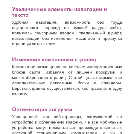
Хасавюрт
Липецк
Увеличенные элементы навигации и
Химки
Люберцы
текста
Ч
М
Удобная навигация, возможность без труда
Чебоксары
осуществлять переход на нужный раздел сайта,
Магнитогорск
пользуясь сенсорным вводом; Увеличенный шрифт,
Челябинск
Майкоп
позволяющий без изменения масштаба и прокрутки
Череповец
Махачкала
страницы читать текст
Черкесск
Миасс
Москва
Ш
Мурманск
Изменение компановки страниц
Шахты
Муром
Компактное размещение на дисплее информационных
Мытищи
Э
блоков сайта, избавляя от лишней прокрутки и
масштабирования страниц. С этой целью скрываются
Н
Электросталь
дополнительные рекламные блоки и слайдеры.
Энгельс
Набережные
Верстка страниц осуществляется, как правило, в одну
Челны
колонку;
Я
Нальчик
Ялта
Невинномысск
Оптимизация загрузки
Ярославль
Нефтекамск
Упрощенный код веб-страницы, загружаемой на
устройство и облегченную графику. Не все мобильные
устройства могут похвастаться производительностью,
доступной стационарным компьютерам, а уж о