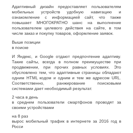
Джанкой
Ростов-
Адаптивный дизайн предоставляет пользователям
Дзержинск
на-
мобильных устройств удобную навигацию и
Дону
Димитровград
ознакомление с информацией сайт, что также
Рыбинск
Е
повышает МНОГОКРАТНО шанс на выполнение
Рязань
пользователем целевого действия на сайте, в том
Евпатория
С
числе заказ и покупку товаров, оформление заявок.
Екатеринбург
Выше позиции
Салават
Елец
в поиске
Самара
Ессентуки
Санкт-
И Яндекс, и Google отдают предпочтение адаптиву.
Ж
Петербург
Такие сайты, всегда в полном преимуществе при
Саранск
Жуковский
продвижении, при прочих равных условиях. Это
Сарапул
обусловлено тем, что адаптивные страницы обладают
З
Саратов
одним HTML кодом и одним и тем же адресом URL.
Севастополь
Соответственно, ранжирование поисковыми
Златоуст
системами дает необходимый результат.
Сергиев
И
Посад
2
часа в день
Серпухов
Иваново
в среднем пользователи смартфонов проводят за
Симферополь
Ижевск
своими устройствами
Смоленск
Й
на
8
раз
Сочи
вырос мобильный трафик в интернете за 2016 год в
Ставрополь
Йошкар-
Росси
Старый
Ола