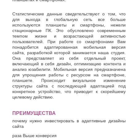
Белгород
О
Березники
Благовещенск
Статистические данные свидетельствуют о том, что
Обнинск
Брянск
для выхода в глобальную сеть все больше
Одинцово
используются планшеты и смартфоны, нежели
Октябрьский
В
стационарные ПК. Это обусловлено современным
Омск
темпом жизни и возрастающей активностью
Великий
Орел
пользователей. При работе со смартфонами Вам
Новгород
Оренбург
понадобится адаптированная мобильная версия
Владикавказ
Орехово-
сайта, разработкой которой занимается наша студия.
Владимир
Зуево
Она представляет из себя отдельный проект,
Волгоград
Орск
включающий в себя дизайн, оптимизацию контента и
Волгодонск
анализ юзабилити. Мобильная версия предназначена
П
Волжск
для упрощения работы с ресурсом на смартфоне,
Волжский
планшете. Происходит визуальное изменение
Пенза
Вологда
структуры сайта с последующей адаптацией под
Первоуральск
Воронеж
конкретное устройство, что приводит к скорейшему
Пермь
целевому действию.
Петрозаводск
Г
Подольск
Геленджик
Псков
ПРЕИМУЩЕСТВА
Грозный
Пушкино
почему нужно инвестировать в адаптивные дизайны
Д
Пятигорск
сайта
Р
Дербент
раза
Выше конверсия