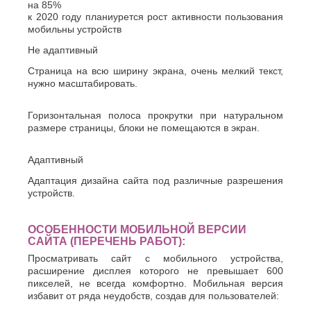
Оскол
на
85%
К
Стерлитамак
к 2020 году планиурется рост активности пользования
мобильны устройств
Судак
Казань
Сургут
Калининград
Не адаптивный
Сызрань
Калуга
Страница на всю ширину экрана, очень мелкий текст,
Сыктывкар
Каменск-
нужно масштабировать.
Уральский
Т
Камышин
Таганрог
Каспийск
Горизонтальная полоса прокрутки при натуральном
Тамбов
Кемерово
размере страницы, блоки не помещаются в экран.
Тверь
Керчь
Тольятти
Киров
Адаптивный
Тула
Кисловодск
Адаптация дизайна сайта под различные разрешения
Тюмень
Ковров
устройств.
Коломна
У
Копейск
Ульяновск
Кострома
ОСОБЕННОСТИ МОБИЛЬНОЙ ВЕРСИИ
Уфа
Красногорск
САЙТА (ПЕРЕЧЕНЬ РАБОТ):
Краснодар
Ф
Просматривать сайт с мобильного устройства,
Курган
расширение дисплея которого не превышает 600
Феодосия
Курск
пикселей, не всегда комфортно. Мобильная версия
избавит от ряда неудобств, создав для пользователей:
Х
Л