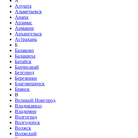
А
Алушта
Альметьевск
Анапа
Арзамас
Армавир
Архангельск
Астрахань
Б
Балаково
Балашиха
Батайск
Бахчисарай
Белгород
Березники
Благовещенск
Брянск
В
Великий Новгород
Владикавказ
Владимир
Волгоград
Волгодонск
Волжск
Волжский