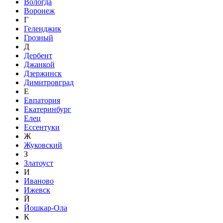
Вологда
Воронеж
Г
Геленджик
Грозный
Д
Дербент
Джанкой
Дзержинск
Димитровград
Е
Евпатория
Екатеринбург
Елец
Ессентуки
Ж
Жуковский
З
Златоуст
И
Иваново
Ижевск
Й
Йошкар-Ола
К