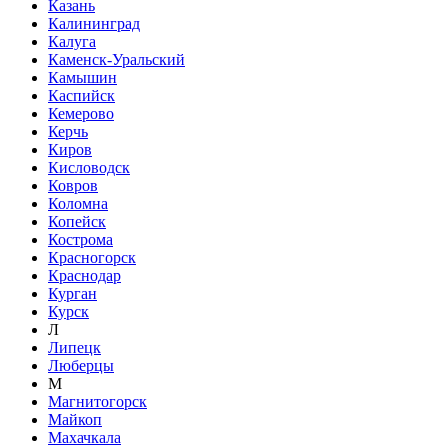
Казань
Калининград
Калуга
Каменск-Уральский
Камышин
Каспийск
Кемерово
Керчь
Киров
Кисловодск
Ковров
Коломна
Копейск
Кострома
Красногорск
Краснодар
Курган
Курск
Л
Липецк
Люберцы
М
Магнитогорск
Майкоп
Махачкала