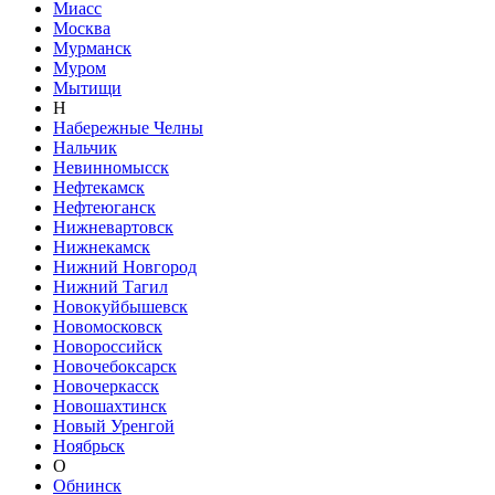
Миасс
Москва
Мурманск
Муром
Мытищи
Н
Набережные Челны
Нальчик
Невинномысск
Нефтекамск
Нефтеюганск
Нижневартовск
Нижнекамск
Нижний Новгород
Нижний Тагил
Новокуйбышевск
Новомосковск
Новороссийск
Новочебоксарск
Новочеркасск
Новошахтинск
Новый Уренгой
Ноябрьск
О
Обнинск