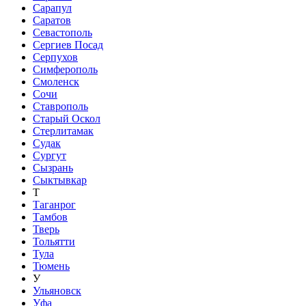
Сарапул
Саратов
Севастополь
Сергиев Посад
Серпухов
Симферополь
Смоленск
Сочи
Ставрополь
Старый Оскол
Стерлитамак
Судак
Сургут
Сызрань
Сыктывкар
Т
Таганрог
Тамбов
Тверь
Тольятти
Тула
Тюмень
У
Ульяновск
Уфа