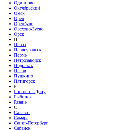
Одинцово
Октябрьский
Омск
Орел
Оренбург
Орехово-Зуево
Орск
П
Пенза
Первоуральск
Пермь
Петрозаводск
Подольск
Псков
Пушкино
Пятигорск
Р
Ростов-на-Дону
Рыбинск
Рязань
С
Салават
Самара
Санкт-Петербург
Саранск