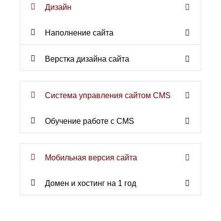
Хасавюрт
Липецк
Дизайн
Химки
Люберцы
Ч
М
Наполнение сайта
Чебоксары
Магнитогорск
Челябинск
Майкоп
Верстка дизайна сайта
Череповец
Махачкала
Черкесск
Миасс
Москва
Ш
Мурманск
Система управления сайтом CMS
Шахты
Муром
Мытищи
Э
Обучение работе с CMS
Н
Электросталь
Энгельс
Набережные
Челны
Я
Мобильная версия сайта
Нальчик
Ялта
Невинномысск
Ярославль
Нефтекамск
Домен и хостинг на 1 год