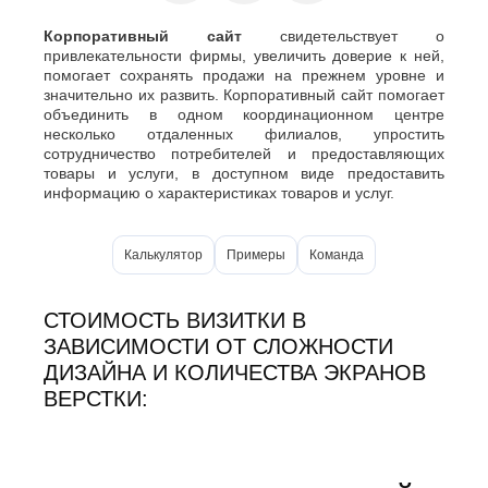
О
Березники
Корпоративный сайт
свидетельствует о
Благовещенск
Обнинск
привлекательности фирмы, увеличить доверие к ней,
Брянск
Одинцово
помогает сохранять продажи на прежнем уровне и
Октябрьский
В
значительно их развить. Корпоративный сайт помогает
Омск
объединить в одном координационном центре
Великий
Орел
несколько отдаленных филиалов, упростить
Новгород
сотрудничество потребителей и предоставляющих
Оренбург
Владикавказ
товары и услуги, в доступном виде предоставить
Орехово-
Владимир
информацию о характеристиках товаров и услуг.
Зуево
Волгоград
Орск
Волгодонск
П
Волжск
Калькулятор
Примеры
Команда
Волжский
Пенза
Вологда
Первоуральск
СТОИМОСТЬ ВИЗИТКИ В
Воронеж
Пермь
ЗАВИСИМОСТИ ОТ СЛОЖНОСТИ
Петрозаводск
Г
Подольск
ДИЗАЙНА И КОЛИЧЕСТВА ЭКРАНОВ
Геленджик
Псков
ВЕРСТКИ:
Грозный
Пушкино
Пятигорск
Д
Р
Дербент