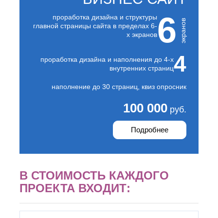
К
Стерлитамак
6
проработка дизайна и структуры
Судак
Казань
экранов
главной страницы сайта в пределах 6-
Сургут
Калининград
х экранов
Сызрань
Калуга
Сыктывкар
Каменск-
4
Уральский
проработка дизайна и наполнения до 4-х
Т
Камышин
внутренних страниц
Таганрог
Каспийск
Тамбов
наполнение до 30 страниц, квиз опросник
Кемерово
Тверь
Керчь
100 000
Тольятти
Киров
руб.
Тула
Кисловодск
Тюмень
Ковров
Подробнее
Коломна
У
Копейск
Ульяновск
Кострома
Уфа
Красногорск
В СТОИМОСТЬ КАЖДОГО
Краснодар
Ф
Курган
ПРОЕКТА ВХОДИТ:
Феодосия
Курск
Х
Л