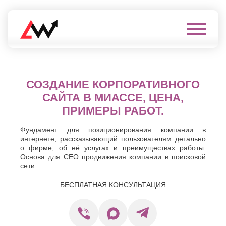
Выберите
город
Нефтеюганск
А
СОЗДАНИЕ КОРПОРАТИВНОГО
Нижневартовск
Нижнекамск
Алушта
САЙТА В МИАССЕ, ЦЕНА,
Нижний
Альметьевск
ПРИМЕРЫ РАБОТ.
Новгород
Анапа
Нижний
Арзамас
Тагил
Фундамент для позиционирования компании в
Армавир
интернете, рассказывающий пользователям детально
Новокуйбышевск
Архангельск
о фирме, об её услугах и преимуществах работы.
Новомосковск
Астрахань
Основа для СЕО продвижения компании в поисковой
Новороссийск
сети.
Б
Новочебоксарск
Новочеркасск
Балаково
БЕСПЛАТНАЯ КОНСУЛЬТАЦИЯ
Новошахтинск
Балашиха
Новый
Батайск
Уренгой
Бахчисарай
Ноябрьск
Белгород