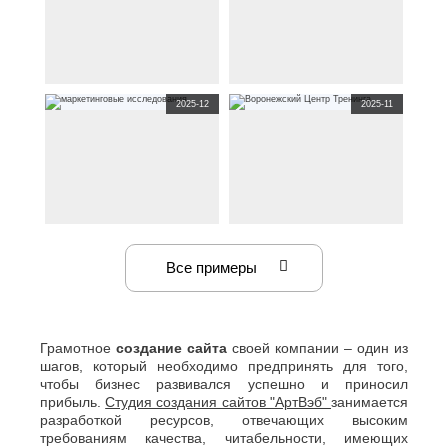
колледж им. Ж.Дерюгиной
корпоративный сайт
корпоративный сайт
2025-12
2025-11
metalight.ru
по тематике
вилласофия.рф
по тематике
услуги
,
рекламное агентство
курортная
Официальный
в Саратове
сайт отеля “Вилла София”
на побережье Чёрного моря.
корпоративный сайт
корпоративный сайт
v-ct.ru
simar-inform.ru
по тематике
по тематике
информационные
образовательная
,
услуги
Все примеры
технологии
,
услуги
,
Воронежский Центр
маркетинговые
Тренинга
исследования
Грамотное
создание сайта
своей компании – один из
шагов, который необходимо предпринять для того,
чтобы бизнес развивался успешно и приносил
прибыль.
Студия создания сайтов "АртВэб"
занимается
разработкой ресурсов, отвечающих высоким
требованиям качества, читабельности, имеющих