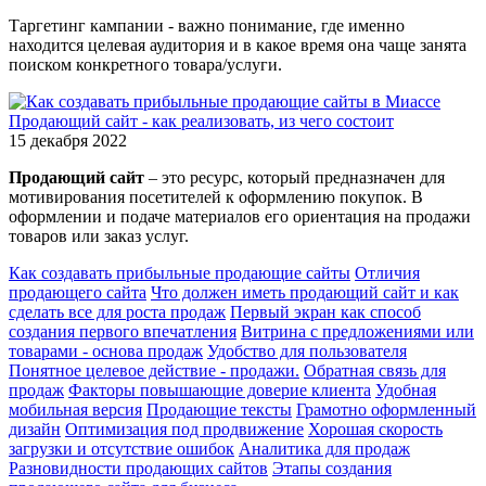
Таргетинг кампании - важно понимание, где именно
находится целевая аудитория и в какое время она чаще занята
поиском конкретного товара/услуги.
Продающий сайт - как реализовать, из чего состоит
15 декабря 2022
Продающий сайт
– это ресурс, который предназначен для
мотивирования посетителей к оформлению покупок. В
оформлении и подаче материалов его ориентация на продажи
товаров или заказ услуг.
Как создавать прибыльные продающие сайты
Отличия
продающего сайта
Что должен иметь продающий сайт и как
сделать все для роста продаж
Первый экран как способ
создания первого впечатления
Витрина с предложениями или
товарами - основа продаж
Удобство для пользователя
Понятное целевое действие - продажи.
Обратная связь для
продаж
Факторы повышающие доверие клиента
Удобная
мобильная версия
Продающие тексты
Грамотно оформленный
дизайн
Оптимизация под продвижение
Хорошая скорость
загрузки и отсутствие ошибок
Аналитика для продаж
Разновидности продающих сайтов
Этапы создания