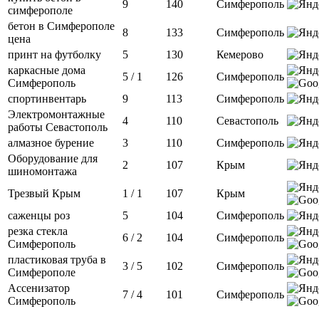
9
140
Симферополь
симферополе
бетон в Симферополе
8
133
Симферополь
цена
принт на футболку
5
130
Кемерово
каркасные дома
5 / 1
126
Симферополь
Симферополь
спортинвентарь
9
113
Симферополь
Электромонтажные
4
110
Севастополь
работы Севастополь
алмазное бурение
3
110
Симферополь
Оборудование для
2
107
Крым
шиномонтажа
Трезвый Крым
1 / 1
107
Крым
саженцы роз
5
104
Симферополь
резка стекла
6 / 2
104
Симферополь
Симферополь
пластиковая труба в
3 / 5
102
Симферополь
Симферополе
Ассенизатор
7 / 4
101
Симферополь
Симферополь