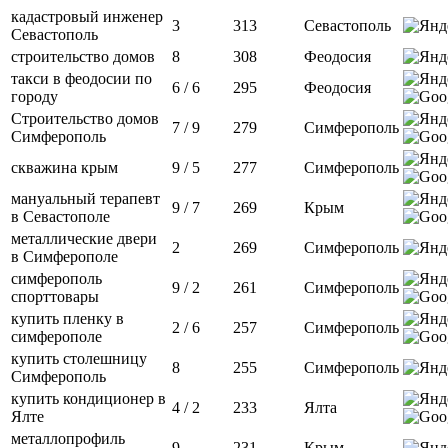
кадастровый инженер
3
313
Севастополь
Севастополь
строительство домов
8
308
Феодосия
такси в феодосии по
6 / 6
295
Феодосия
городу
Строительство домов
7 / 9
279
Симферополь
Симферополь
скважина крым
9 / 5
277
Симферополь
мануальный терапевт
9 / 7
269
Крым
в Севастополе
металлические двери
2
269
Симферополь
в Симферополе
симферополь
9 / 2
261
Симферополь
спорттовары
купить пленку в
2 / 6
257
Симферополь
симферополе
купить столешницу
8
255
Симферополь
Симферополь
купить кондиционер в
4 / 2
233
Ялта
Ялте
металлопрофиль
9
231
Крым