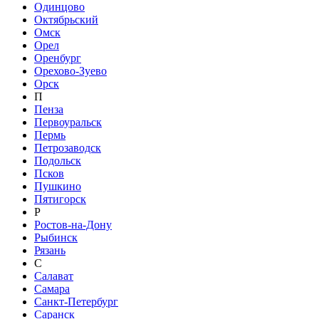
Одинцово
Октябрьский
Омск
Орел
Оренбург
Орехово-Зуево
Орск
П
Пенза
Первоуральск
Пермь
Петрозаводск
Подольск
Псков
Пушкино
Пятигорск
Р
Ростов-на-Дону
Рыбинск
Рязань
С
Салават
Самара
Санкт-Петербург
Саранск