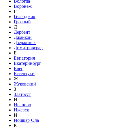
Вологда
Воронеж
Г
Геленджик
Грозный
Д
Дербент
Джанкой
Дзержинск
Димитровград
Е
Евпатория
Екатеринбург
Елец
Ессентуки
Ж
Жуковский
З
Златоуст
И
Иваново
Ижевск
Й
Йошкар-Ола
К