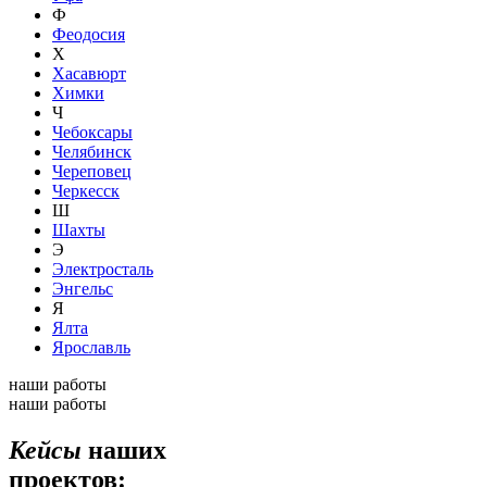
Ф
Феодосия
Х
Хасавюрт
Химки
Ч
Чебоксары
Челябинск
Череповец
Черкесск
Ш
Шахты
Э
Электросталь
Энгельс
Я
Ялта
Ярославль
наши работы
наши работы
Кейсы
наших
проектов: