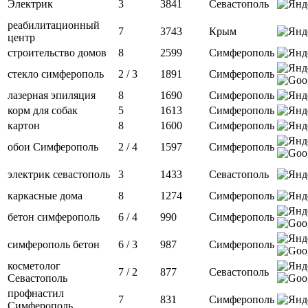
Электрик
3
3841
Севастополь
реабилитационный
7
3743
Крым
центр
строительство домов
8
2599
Симферополь
стекло симферополь
2 / 3
1891
Симферополь
лазерная эпиляция
8
1690
Симферополь
корм для собак
5
1613
Симферополь
картон
8
1600
Симферополь
обои Симферополь
2 / 4
1597
Симферополь
электрик севастополь
3
1433
Севастополь
каркасные дома
8
1274
Симферополь
бетон симферополь
6 / 4
990
Симферополь
симферополь бетон
6 / 3
987
Симферополь
косметолог
7 / 2
877
Севастополь
Севастополь
профнастил
7
831
Симферополь
Симферополь