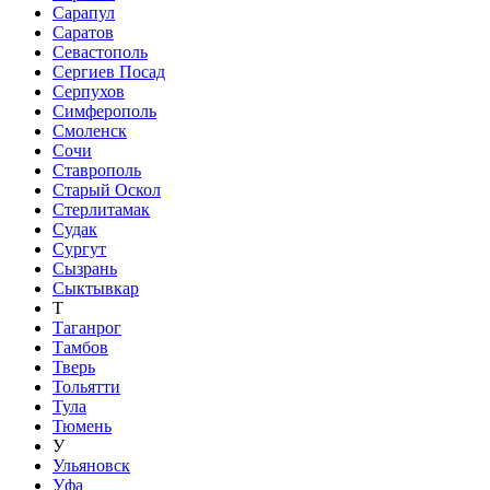
Сарапул
Саратов
Севастополь
Сергиев Посад
Серпухов
Симферополь
Смоленск
Сочи
Ставрополь
Старый Оскол
Стерлитамак
Судак
Сургут
Сызрань
Сыктывкар
Т
Таганрог
Тамбов
Тверь
Тольятти
Тула
Тюмень
У
Ульяновск
Уфа