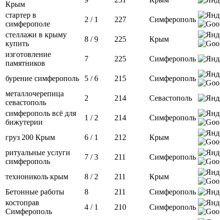
Крым
стартер в
2 / 1
227
Симферополь
симферополе
стеллажи в крыму
8 / 9
225
Крым
купить
изготовление
7
225
Симферополь
памятников
бурение симферополь
5 / 6
215
Симферополь
металлочерепица
2
214
Севастополь
севастополь
симферополь всё для
1 / 2
214
Симферополь
бижутерии
груз 200 Крым
6 / 1
212
Крым
ритуальные услуги
7 / 3
211
Симферополь
симферополь
технониколь крым
8 / 2
211
Крым
Бетонные работы
8
211
Симферополь
костоправ
4 / 1
210
Симферополь
Симферополь