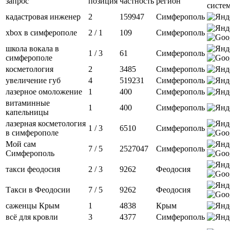
запрос
позиция
частность
регион
систе
кадастровая инженер
2
159947
Симферополь
xbox в симферополе
2 / 1
109
Симферополь
школа вокала в
1 / 3
61
Симферополь
симферополе
косметология
2
3485
Симферополь
увеличение губ
4
519231
Симферополь
лазерное омоложение
1
400
Симферополь
витаминные
1
400
Симферополь
капельницы
лазерная косметология
1 / 3
6510
Симферополь
в симферополе
Мой сам
7 / 5
2527047
Симферополь
Симферополь
такси феодосия
2 / 3
9262
Феодосия
Такси в Феодосии
7 / 5
9262
Феодосия
саженцы Крым
1
4838
Крым
всё для кровли
3
4377
Симферополь