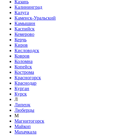
Казань
Калининград
Калуга
Каменск-Уральский
Камышин
Каспийск
Кемерово
Керчь
Киров
Кисловодск
Ковров
Коломна
Копейск
Кострома
Красногорск
Краснодар
Курган
Курск
Л
Липецк
Люберцы
М
Магнитогорск
Майкоп
Махачкала