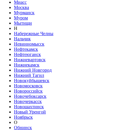
Миасс
Москва
Мурманск
Муром
Мытищи
Н
Набережные Челны
Нальчик
Невинномысск
Нефтекамск
Нефтеюганск
Нижневартовск
Нижнекамск
Нижний Новгород
Нижний Тагил
Новокуйбышевск
Новомосковск
Новороссийск
Новочебоксарск
Новочеркасск
Новошахтинск
Новый Уренгой
Ноябрьск
О
Обнинск