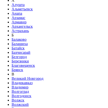
А
Алушта
Альметьевск
Анапа
Арзамас
Армавир
Архангельск
Астрахань
Б
Балаково
Балашиха
Батайск
Бахчисарай
Белгород
Березники
Благовещенск
Брянск
В
Великий Новгород
Владикавказ
Владимир
Волгоград
Волгодонск
Волжск
Волжский