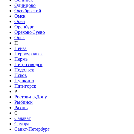
Одинцово
Октябрьский
Омск
Орел
Оренбург
Орехово-Зуево
Орск
П
Пенза
Первоуральск
Пермь
Петрозаводск
Подольск
Псков
Пушкино
Пятигорск
Р
Ростов-на-Дону
Рыбинск
Рязань
С
Салават
Самара
Санкт-Петербург