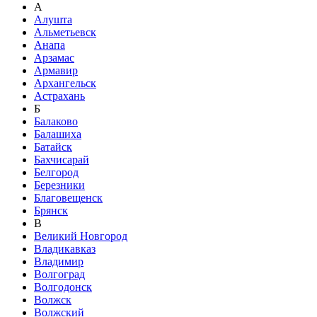
А
Алушта
Альметьевск
Анапа
Арзамас
Армавир
Архангельск
Астрахань
Б
Балаково
Балашиха
Батайск
Бахчисарай
Белгород
Березники
Благовещенск
Брянск
В
Великий Новгород
Владикавказ
Владимир
Волгоград
Волгодонск
Волжск
Волжский