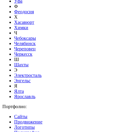
Уфа
Ф
Феодосия
Х
Хасавюрт
Химки
Ч
Чебоксары
Челябинск
Череповец
Черкесск
Ш
Шахты
Э
Электросталь
Энгельс
Я
Ялта
Ярославль
Портфолио:
Сайты
Продвижение
Логотипы