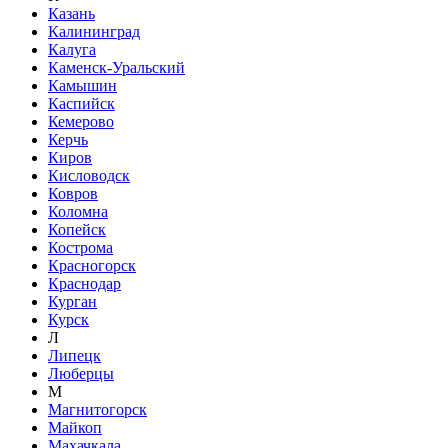
Казань
Калининград
Калуга
Каменск-Уральский
Камышин
Каспийск
Кемерово
Керчь
Киров
Кисловодск
Ковров
Коломна
Копейск
Кострома
Красногорск
Краснодар
Курган
Курск
Л
Липецк
Люберцы
М
Магнитогорск
Майкоп
Махачкала