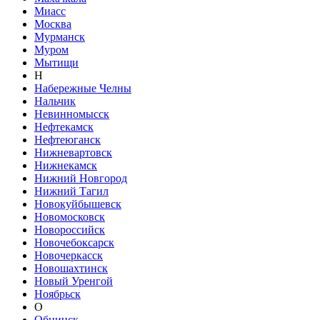
Миасс
Москва
Мурманск
Муром
Мытищи
Н
Набережные Челны
Нальчик
Невинномысск
Нефтекамск
Нефтеюганск
Нижневартовск
Нижнекамск
Нижний Новгород
Нижний Тагил
Новокуйбышевск
Новомосковск
Новороссийск
Новочебоксарск
Новочеркасск
Новошахтинск
Новый Уренгой
Ноябрьск
О
Обнинск