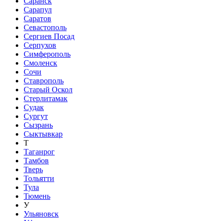
Саранск
Сарапул
Саратов
Севастополь
Сергиев Посад
Серпухов
Симферополь
Смоленск
Сочи
Ставрополь
Старый Оскол
Стерлитамак
Судак
Сургут
Сызрань
Сыктывкар
Т
Таганрог
Тамбов
Тверь
Тольятти
Тула
Тюмень
У
Ульяновск