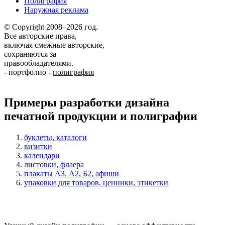
Полиграфия
Наружная реклама
© Copyright 2008–2026 год.
Все авторские права,
включая смежные авторские,
сохраняются за
правообладателями.
-
портфолио
-
полиграфия
Примеры разработки дизайна
печатной продукции и полиграфии
буклеты, каталоги
визитки
календари
листовки, флаера
плакаты А3, А2, Б2, афиши
упаковки для товаров, ценники, этикетки