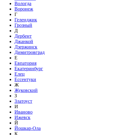
Вологда
Воронеж
Г
Геленджик
Грозный
Д
Дербент
Джанкой
Дзержинск
Димитровград
Е
Евпатория
Екатеринбург
Елец
Ессентуки
Ж
Жуковский
З
Златоуст
И
Иваново
Ижевск
Й
Йошкар-Ола
К