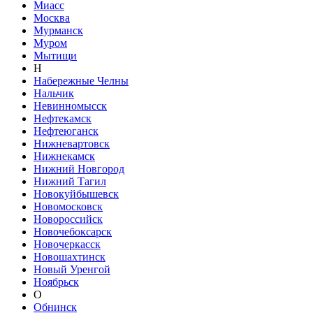
Миасс
Москва
Мурманск
Муром
Мытищи
Н
Набережные Челны
Нальчик
Невинномысск
Нефтекамск
Нефтеюганск
Нижневартовск
Нижнекамск
Нижний Новгород
Нижний Тагил
Новокуйбышевск
Новомосковск
Новороссийск
Новочебоксарск
Новочеркасск
Новошахтинск
Новый Уренгой
Ноябрьск
О
Обнинск