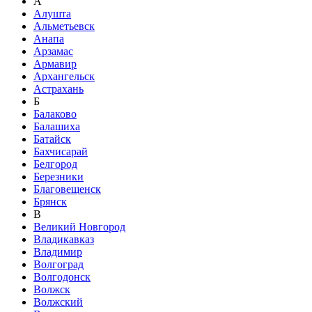
А
Алушта
Альметьевск
Анапа
Арзамас
Армавир
Архангельск
Астрахань
Б
Балаково
Балашиха
Батайск
Бахчисарай
Белгород
Березники
Благовещенск
Брянск
В
Великий Новгород
Владикавказ
Владимир
Волгоград
Волгодонск
Волжск
Волжский