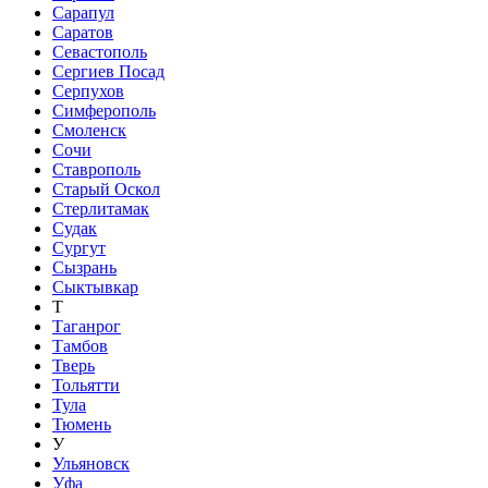
Сарапул
Саратов
Севастополь
Сергиев Посад
Серпухов
Симферополь
Смоленск
Сочи
Ставрополь
Старый Оскол
Стерлитамак
Судак
Сургут
Сызрань
Сыктывкар
Т
Таганрог
Тамбов
Тверь
Тольятти
Тула
Тюмень
У
Ульяновск
Уфа