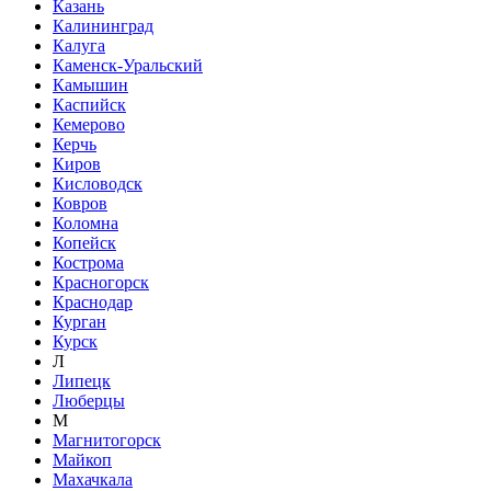
Казань
Калининград
Калуга
Каменск-Уральский
Камышин
Каспийск
Кемерово
Керчь
Киров
Кисловодск
Ковров
Коломна
Копейск
Кострома
Красногорск
Краснодар
Курган
Курск
Л
Липецк
Люберцы
М
Магнитогорск
Майкоп
Махачкала