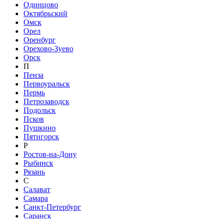
Одинцово
Октябрьский
Омск
Орел
Оренбург
Орехово-Зуево
Орск
П
Пенза
Первоуральск
Пермь
Петрозаводск
Подольск
Псков
Пушкино
Пятигорск
Р
Ростов-на-Дону
Рыбинск
Рязань
С
Салават
Самара
Санкт-Петербург
Саранск