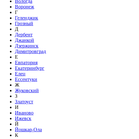
Вологда
Воронеж
Г
Геленджик
Грозный
Д
Дербент
Джанкой
Дзержинск
Димитровград
Е
Евпатория
Екатеринбург
Елец
Ессентуки
Ж
Жуковский
З
Златоуст
И
Иваново
Ижевск
Й
Йошкар-Ола
К