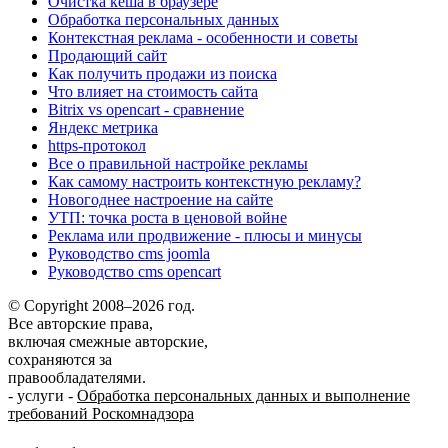
Очистка кеша в браузере
Обработка персональных данных
Контекстная реклама - особенности и советы
Продающий сайт
Как получить продажи из поиска
Что влияет на стоимость сайта
Bitrix vs opencart - сравнение
Яндекс метрика
https-протокол
Все о правильной настройке рекламы
Как самому настроить контекстную рекламу?
Новогоднее настроение на сайте
УТП: точка роста в ценовой войне
Реклама или продвижение - плюсы и минусы
Руководство cms joomla
Руководство cms opencart
© Copyright 2008–2026 год.
Все авторские права,
включая смежные авторские,
сохраняются за
правообладателями.
-
услуги
-
Обработка персональных данных и выполнение
требований Роскомнадзора