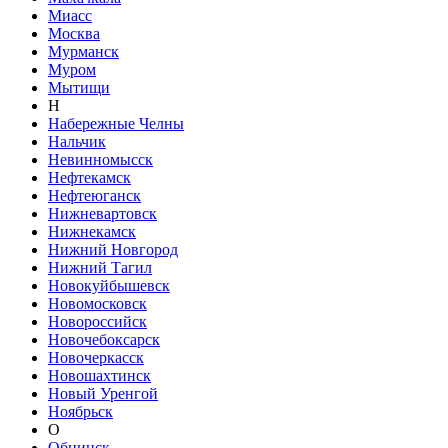
Миасс
Москва
Мурманск
Муром
Мытищи
Н
Набережные Челны
Нальчик
Невинномысск
Нефтекамск
Нефтеюганск
Нижневартовск
Нижнекамск
Нижний Новгород
Нижний Тагил
Новокуйбышевск
Новомосковск
Новороссийск
Новочебоксарск
Новочеркасск
Новошахтинск
Новый Уренгой
Ноябрьск
О
Обнинск