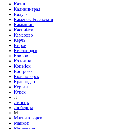
Казань
Калининград
Калуга
Каменск-Уральский
Камышин
Каспийск
Кемерово
Керчь
Киров
Кисловодск
Ковров
Коломна
Копейск
Кострома
Красногорск
Краснодар
Курган
Курск
Л
Липецк
Люберцы
М
Магнитогорск
Майкоп
Махачкала