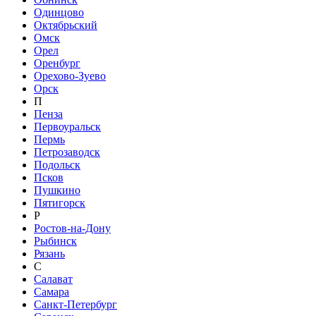
Одинцово
Октябрьский
Омск
Орел
Оренбург
Орехово-Зуево
Орск
П
Пенза
Первоуральск
Пермь
Петрозаводск
Подольск
Псков
Пушкино
Пятигорск
Р
Ростов-на-Дону
Рыбинск
Рязань
С
Салават
Самара
Санкт-Петербург