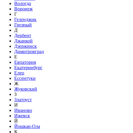
Вологда
Воронеж
Г
Геленджик
Грозный
Д
Дербент
Джанкой
Дзержинск
Димитровград
Е
Евпатория
Екатеринбург
Елец
Ессентуки
Ж
Жуковский
З
Златоуст
И
Иваново
Ижевск
Й
Йошкар-Ола
К