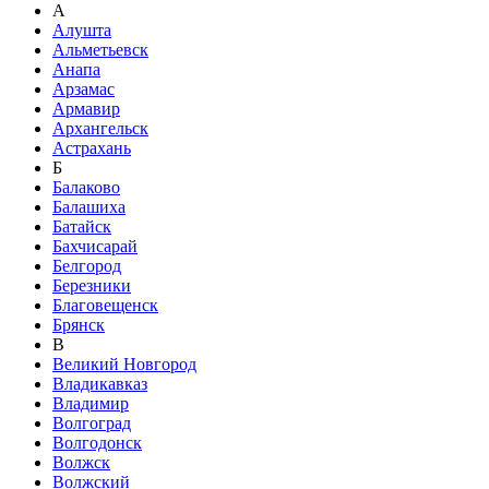
А
Алушта
Альметьевск
Анапа
Арзамас
Армавир
Архангельск
Астрахань
Б
Балаково
Балашиха
Батайск
Бахчисарай
Белгород
Березники
Благовещенск
Брянск
В
Великий Новгород
Владикавказ
Владимир
Волгоград
Волгодонск
Волжск
Волжский