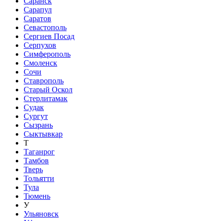
Саранск
Сарапул
Саратов
Севастополь
Сергиев Посад
Серпухов
Симферополь
Смоленск
Сочи
Ставрополь
Старый Оскол
Стерлитамак
Судак
Сургут
Сызрань
Сыктывкар
Т
Таганрог
Тамбов
Тверь
Тольятти
Тула
Тюмень
У
Ульяновск