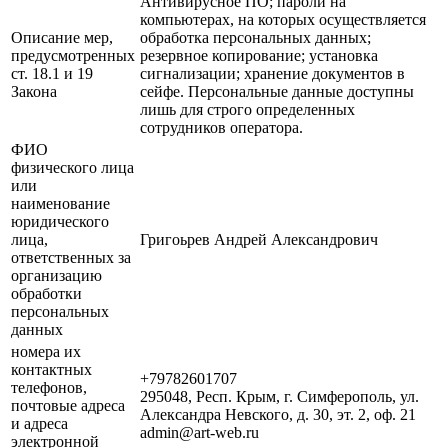
Антивирусное ПО; пароли на
компьютерах, на которых осуществляется
Описание мер,
обработка персональных данных;
предусмотренных
резервное копирование; установка
ст. 18.1 и 19
сигнализации; хранение документов в
Закона
сейфе. Персональные данные доступны
лишь для строго определенных
сотрудников оператора.
ФИО
физического лица
или
наименование
юридического
лица,
Григоьрев Андрей Александрович
ответственных за
организацию
обработки
персональных
данных
номера их
контактных
+79782601707
телефонов,
295048, Респ. Крым, г. Симферополь, ул.
почтовые адреса
Александра Невского, д. 30, эт. 2, оф. 21
и адреса
admin@art-web.ru
электронной